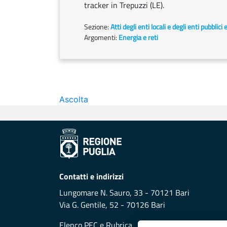
tracker in Trepuzzi (LE).
Sezione:
Atti degli enti locali e degli enti pubblici 
Argomenti:
Energia e reti
Ascolta
Contatti e indirizzi
Lungomare N. Sauro, 33 - 70121 Bari
Via G. Gentile, 52 - 70126 Bari
Elenco PEC
e
Rubrica