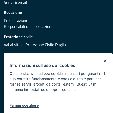
Scrivici:
email
Redazione
Presentazione
Responsabili di pubblicazione
Protezione civile
Vai al sito di Protezione Civile Puglia
Iniziativa finanziata con risorse del POR Puglia 2014/2020 -
×
Asse XI
Informazioni sull'uso dei cookies
Questo sito web utilizza cookie essenziali per garantire il
Note legali
suo corretto funzionamento e cookie di terze parti per
Cookie e privacy
fornire servizi erogati da portali esterni. Questi ultimi
Atti di notifica
saranno impostati solo dopo il consenso.
Feed RSS
Servizi Intranet
Fammi scegliere