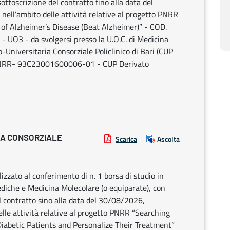
sottoscrizione del contratto fino alla data del
ell’ambito delle attività relative al progetto PNRR
n of Alzheimer’s Disease (Beat Alzheimer)” - COD.
3 - da svolgersi presso la U.O.C. di Medicina
-Universitaria Consorziale Policlinico di Bari (CUP
PNRR- 93C23001600006-01 - CUP Derivato
IA CONSORZIALE
Scarica
Ascolta
alizzato al conferimento di n. 1 borsa di studio in
diche e Medicina Molecolare (o equiparate), con
l contratto sino alla data del 30/08/2026,
lle attività relative al progetto PNRR “Searching
iabetic Patients and Personalize Their Treatment”