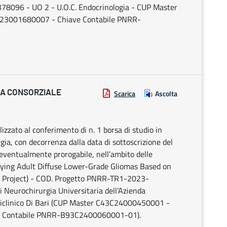
096 - UO 2 - U.O.C. Endocrinologia - CUP Master
23001680007 - Chiave Contabile PNRR-
IA CONSORZIALE
Scarica
Ascolta
alizzato al conferimento di n. 1 borsa di studio in
gia, con decorrenza dalla data di sottoscrizione del
eventualmente prorogabile, nell’ambito delle
tifying Adult Diffuse Lower-Grade Gliomas Based on
ari Project) - COD. Progetto PNRR-TR1-2023-
i Neurochirurgia Universitaria dell’Azienda
oliclinico Di Bari (CUP Master C43C24000450001 -
e Contabile PNRR-B93C2400060001-01).