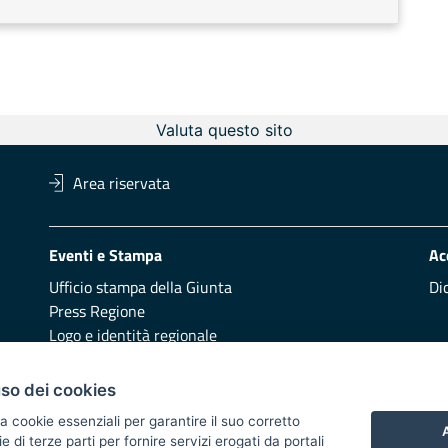
Valuta questo sito
Area riservata
Eventi e Stampa
Ac
Ufficio stampa della Giunta
Di
Press Regione
Logo e identità regionale
Redazione
Pr
uso dei cookies
Presentazione
Vai
a cookie essenziali per garantire il suo corretto
A
di terze parti per fornire servizi erogati da portali
Responsabili di pubblicazione