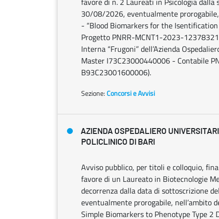
favore di n. 2 Laureati in Psicologia dalla 
30/08/2026, eventualmente prorogabile, n
- “Blood Biomarkers for the Isentificatio
Progetto PNRR-MCNT1-2023-12378321 - UO
Interna “Frugoni” dell’Azienda Ospedaliero
Master I73C23000440006 - Contabile 
B93C23001600006).
Sezione:
Concorsi e Avvisi
AZIENDA OSPEDALIERO UNIVERSITAR
POLICLINICO DI BARI
Avviso pubblico, per titoli e colloquio, fin
favore di un Laureato in Biotecnologie Me
decorrenza dalla data di sottoscrizione de
eventualmente prorogabile, nell’ambito de
Simple Biomarkers to Phenotype Type 2 D