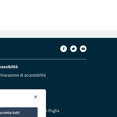
cessibilità
chiarazione di accessibilità
×
otezione civile
 al sito di Protezione Civile Puglia
ccetta tutti