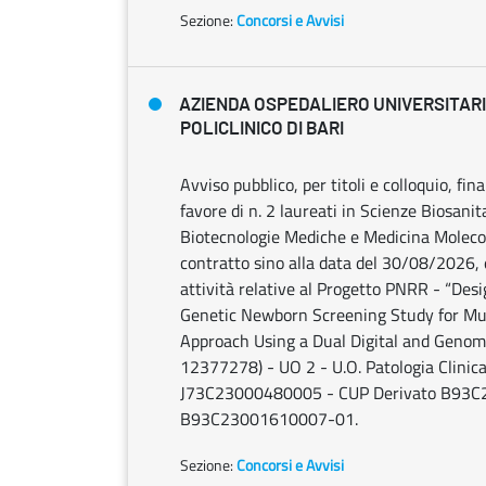
Sezione:
Concorsi e Avvisi
AZIENDA OSPEDALIERO UNIVERSITAR
POLICLINICO DI BARI
Avviso pubblico, per titoli e colloquio, fin
favore di n. 2 laureati in Scienze Biosanit
Biotecnologie Mediche e Medicina Molecola
contratto sino alla data del 30/08/2026, 
attività relative al Progetto PNRR - “Desi
Genetic Newborn Screening Study for Mult
Approach Using a Dual Digital and Geno
12377278) - UO 2 - U.O. Patologia Clini
J73C23000480005 - CUP Derivato B93C
B93C23001610007-01.
Sezione:
Concorsi e Avvisi