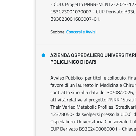
- COD. Progetto PNRR-MCNT2-2023-12378
C53C23001070007 - CUP Derivato B93C
B93C23001680007-01.
Sezione:
Concorsi e Avvisi
AZIENDA OSPEDALIERO UNIVERSITAR
POLICLINICO DI BARI
Avviso Pubblico, per titoli e colloquio, fin
favore di un laureato in Medicina e Chirur
contratto sino alla data del 30/08/2026, 
attività relative al progetto PNRR “Stra
Their Varied Metabolic Profiles (Stradiv
12378050- da svolgersi presso la U.O.C. d
Ospedaliero-Universitaria Consorziale P
CUP Derivato B93C2400060001 - Chiav