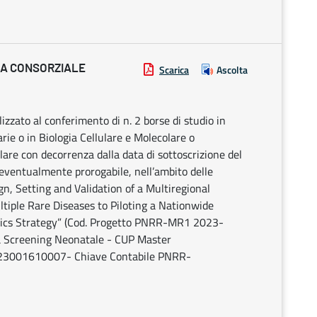
IA CONSORZIALE
Scarica
Ascolta
alizzato al conferimento di n. 2 borse di studio in
arie o in Biologia Cellulare e Molecolare o
re con decorrenza dalla data di sottoscrizione del
eventualmente prorogabile, nell’ambito delle
gn, Setting and Validation of a Multiregional
iple Rare Diseases to Piloting a Nationwide
mics Strategy” (Cod. Progetto PNRR-MR1 2023-
ca Screening Neonatale - CUP Master
23001610007- Chiave Contabile PNRR-