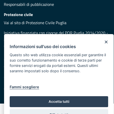
Responsabili di pubblicazione
Protezione civile
Vai al sito di Protezione Civile Puglia
Iniziativa finanziata con risorse del POR Puglia 2014/2020 -
Asse XI
×
Informazioni sull'uso dei cookies
Note legali
Questo sito web utilizza cookie essenziali per garantire il
Cookie e privacy
suo corretto funzionamento e cookie di terze parti per
Atti di notifica
fornire servizi erogati da portali esterni. Questi ultimi
saranno impostati solo dopo il consenso.
Feed RSS
Servizi Intranet
Fammi scegliere
© Regione Puglia
Accetta tutti