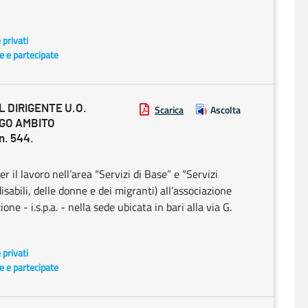
e privati
te e partecipate
 DIRIGENTE U.O.
Scarica
Ascolta
EGO AMBITO
n. 544.
r il lavoro nell’area “Servizi di Base” e “Servizi
isabili, delle donne e dei migranti) all’associazione
ne - i.s.p.a. - nella sede ubicata in bari alla via G.
e privati
te e partecipate