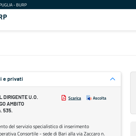
PUGLIA - BURP
RP
i e privati
 DIRIGENTE U.O.
Scarica
Ascolta
EGO AMBITO
. 535.
nto del servizio specialistico di inserimento
perativa Consortile - sede di Bari alla via Zaccaro n.