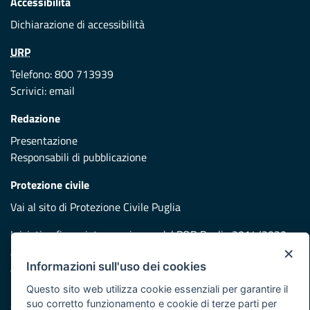
Accessibilità
Dichiarazione di accessibilità
URP
Telefono: 800 713939
Scrivici:
email
Redazione
Presentazione
Responsabili di pubblicazione
Protezione civile
Vai al sito di Protezione Civile Puglia
Iniziativa finanziata con risorse del POR Puglia 2014/2020 -
×
Asse XI
Informazioni sull'uso dei cookies
Questo sito web utilizza cookie essenziali per garantire il
Note legali
suo corretto funzionamento e cookie di terze parti per
Cookie e privacy