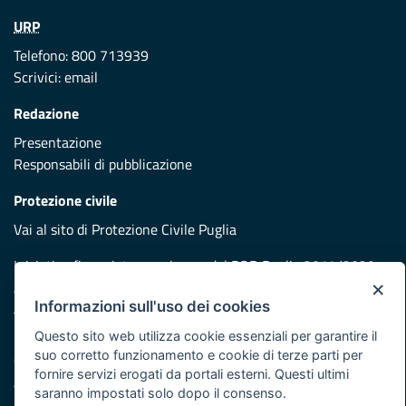
URP
Telefono: 800 713939
Scrivici:
email
Redazione
Presentazione
Responsabili di pubblicazione
Protezione civile
Vai al sito di Protezione Civile Puglia
Iniziativa finanziata con risorse del POR Puglia 2014/2020 -
×
Asse XI
Informazioni sull'uso dei cookies
Questo sito web utilizza cookie essenziali per garantire il
Note legali
suo corretto funzionamento e cookie di terze parti per
Cookie e privacy
fornire servizi erogati da portali esterni. Questi ultimi
Atti di notifica
saranno impostati solo dopo il consenso.
Feed RSS