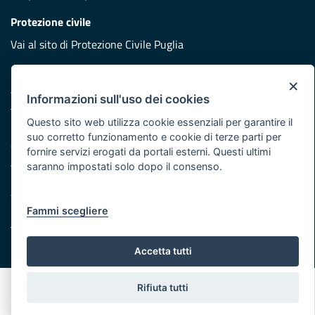
Protezione civile
Vai al sito di Protezione Civile Puglia
Iniziativa finanziata con risorse del POR Puglia 2014/2020 -
×
Asse XI
Informazioni sull'uso dei cookies
Questo sito web utilizza cookie essenziali per garantire il
Note legali
suo corretto funzionamento e cookie di terze parti per
Cookie e privacy
fornire servizi erogati da portali esterni. Questi ultimi
Atti di notifica
saranno impostati solo dopo il consenso.
Feed RSS
Servizi Intranet
Fammi scegliere
© Regione Puglia
Accetta tutti
Rifiuta tutti