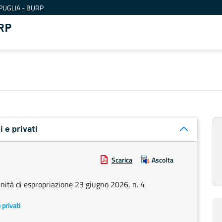
PUGLIA - BURP
RP
i e privati
Scarica
Ascolta
nnità di espropriazione 23 giugno 2026, n. 4
e privati