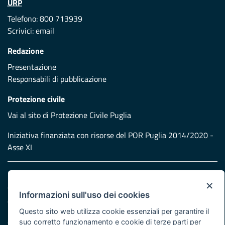
URP
Telefono: 800 713939
Scrivici:
email
Redazione
Presentazione
Responsabili di pubblicazione
Protezione civile
Vai al sito di Protezione Civile Puglia
Iniziativa finanziata con risorse del POR Puglia 2014/2020 -
Asse XI
Note legali
×
Cookie e privacy
Informazioni sull'uso dei cookies
Atti di notifica
Feed RSS
Questo sito web utilizza cookie essenziali per garantire il
suo corretto funzionamento e cookie di terze parti per
Servizi Intranet