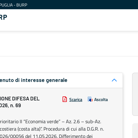
PUGLIA - BURP
RP
tenuto di interesse generale
IONE DIFESA DEL
Scarica
Ascolta
26, n. 69
ritario II “Economia verde” – Az. 2.6 – sub-Az.
ostiera (costa alta)”. Procedura di cui alla D.G.R. n.
2026/00056 del 11.05.2026. Differimento dei