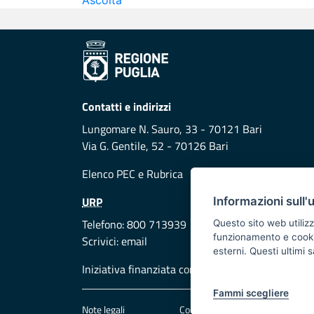
Ascolta
Contatti e indirizzi
Lungomare N. Sauro, 33 - 70121 Bari
Via G. Gentile, 52 - 70126 Bari
Elenco PEC
e
Rubrica
URP
Informazioni sull'
Telefono: 800 713939
Questo sito web utilizz
funzionamento e cookie 
Scrivici:
email
esterni. Questi ultimi
Iniziativa finanziata con risorse del POR Puglia
Fammi scegliere
Note legali
Cookie e privacy
Att