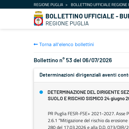
Navigazione
REGIONE PUGLIA
BOLLETTINO UFFICIALE REGIONE 
Salta al contenuto
BOLLETTINO UFFICIALE - BU
REGIONE PUGLIA
Torna all'elenco bollettini
Bollettino n° 53 del 06/07/2026
Determinazioni dirigenziali aventi con
DETERMINAZIONE DEL DIRIGENTE SEZ
SUOLO E RISCHIO SISMICO 24 giugno 20
PR Puglia FESR-FSE+ 2021-2027. Asse Prio
2.6.1 “Mitigazione del rischio da erosione c
280 del 17.03.2026 e alla D.D. 073/DIR/