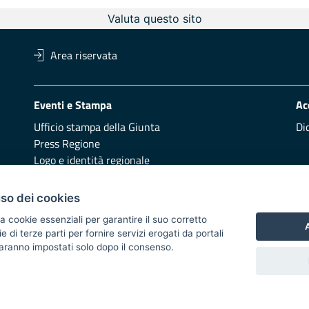
Valuta questo sito
Area riservata
Eventi e Stampa
Ac
Ufficio stampa della Giunta
Di
Press Regione
Logo e identità regionale
Redazione
Pr
uso dei cookies
Presentazione
Vai
a cookie essenziali per garantire il suo corretto
A
di terze parti per fornire servizi erogati da portali
Responsabili di pubblicazione
 saranno impostati solo dopo il consenso.
 2014/2020 - Asse XI
i di notifica
Feed RSS
Servizi Intranet