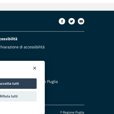
cessibilità
chiarazione di accessibilità
×
otezione civile
 al sito di Protezione Civile Puglia
ccetta tutti
Rifiuta tutti
© Regione Puglia