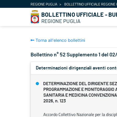
Navigazione
REGIONE PUGLIA
BOLLETTINO UFFICIALE REGIONE 
Salta al contenuto
BOLLETTINO UFFICIALE - BU
REGIONE PUGLIA
Torna all'elenco bollettini
Bollettino n° 52 Supplemento 1 del 0
Determinazioni dirigenziali aventi con
DETERMINAZIONE DEL DIRIGENTE SE
PROGRAMMAZIONE E MONITORAGGIO 
SANITARIA E MEDICINA CONVENZIONAT
2026, n. 123
Accordo Collettivo Nazionale per la discipl