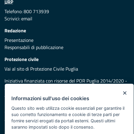
URP
Telefono: 800 713939
Scrivici:
email
Redazione
Presentazione
Responsabili di pubblicazione
Protezione civile
Vai al sito di Protezione Civile Puglia
Iniziativa finanziata con risorse del POR Puglia 2014/2020 -
Asse XI
×
Informazioni sull'uso dei cookies
Note legali
Questo sito web utilizza cookie essenziali per garantire il
Cookie e privacy
suo corretto funzionamento e cookie di terze parti per
Atti di notifica
fornire servizi erogati da portali esterni. Questi ultimi
Feed RSS
saranno impostati solo dopo il consenso.
Servizi Intranet