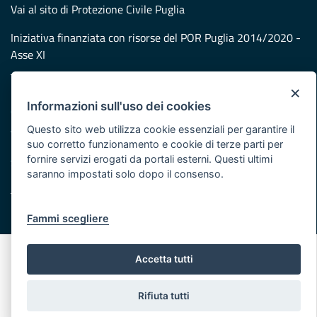
Vai al sito di Protezione Civile Puglia
Iniziativa finanziata con risorse del POR Puglia 2014/2020 -
Asse XI
×
Note legali
Informazioni sull'uso dei cookies
Cookie e privacy
Atti di notifica
Questo sito web utilizza cookie essenziali per garantire il
suo corretto funzionamento e cookie di terze parti per
Feed RSS
fornire servizi erogati da portali esterni. Questi ultimi
Servizi Intranet
saranno impostati solo dopo il consenso.
© Regione Puglia
Fammi scegliere
Accetta tutti
Rifiuta tutti