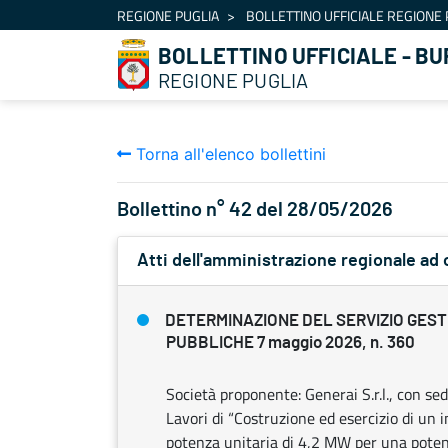
Navigazione
REGIONE PUGLIA
BOLLETTINO UFFICIALE REGIONE 
Salta al contenuto
BOLLETTINO UFFICIALE - BU
REGIONE PUGLIA
Torna all'elenco bollettini
Bollettino n° 42 del 28/05/2026
Atti dell'amministrazione regionale ad 
DETERMINAZIONE DEL SERVIZIO GES
PUBBLICHE 7 maggio 2026, n. 360
Società proponente: Generai S.r.l., con sed
Lavori di “Costruzione ed esercizio di un 
potenza unitaria di 4,2 MW per una pote