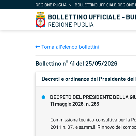
Navigazione
REGIONE PUGLIA
BOLLETTINO UFFICIALE REGIONE 
Salta al contenuto
BOLLETTINO UFFICIALE - BU
REGIONE PUGLIA
Torna all'elenco bollettini
Bollettino n° 41 del 25/05/2026
Decreti e ordinanze del Presidente dell
DECRETO DEL PRESIDENTE DELLA GI
11 maggio 2026, n. 263
Commissione tecnico-consultiva per la Poliz
2011 n. 37, e ss.mm.ii. Rinnovo dei compo