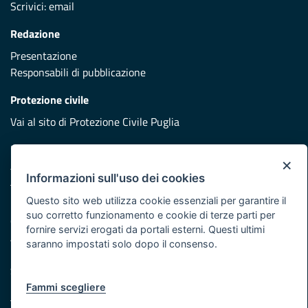
Scrivici:
email
Redazione
Presentazione
Responsabili di pubblicazione
Protezione civile
Vai al sito di Protezione Civile Puglia
Iniziativa finanziata con risorse del POR Puglia 2014/2020 -
×
Asse XI
Informazioni sull'uso dei cookies
Questo sito web utilizza cookie essenziali per garantire il
Note legali
suo corretto funzionamento e cookie di terze parti per
Cookie e privacy
fornire servizi erogati da portali esterni. Questi ultimi
Atti di notifica
saranno impostati solo dopo il consenso.
Feed RSS
Servizi Intranet
Fammi scegliere