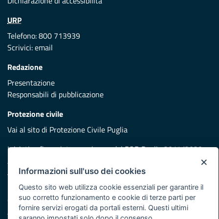
Dichiarazione di accessibilità
URP
Telefono: 800 713939
Scrivici:
email
Redazione
Presentazione
Responsabili di pubblicazione
Protezione civile
Vai al sito di Protezione Civile Puglia
Iniziativa finanziata con risorse del POR Puglia 2014/2020 -
×
Asse XI
Informazioni sull'uso dei cookies
Questo sito web utilizza cookie essenziali per garantire il
Note legali
suo corretto funzionamento e cookie di terze parti per
Cookie e privacy
fornire servizi erogati da portali esterni. Questi ultimi
Atti di notifica
saranno impostati solo dopo il consenso.