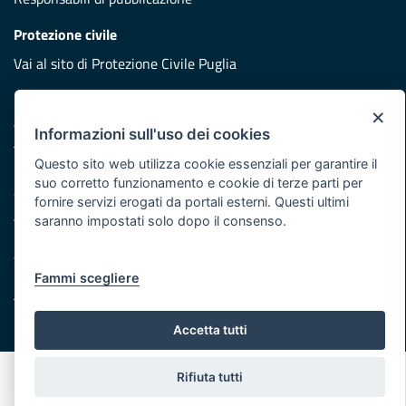
Protezione civile
Vai al sito di Protezione Civile Puglia
Iniziativa finanziata con risorse del POR Puglia 2014/2020 -
×
Asse XI
Informazioni sull'uso dei cookies
Questo sito web utilizza cookie essenziali per garantire il
Note legali
suo corretto funzionamento e cookie di terze parti per
Cookie e privacy
fornire servizi erogati da portali esterni. Questi ultimi
Atti di notifica
saranno impostati solo dopo il consenso.
Feed RSS
Servizi Intranet
Fammi scegliere
© Regione Puglia
Accetta tutti
Rifiuta tutti