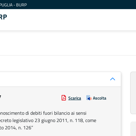
PUGLIA - BURP
RP
7
Scarica
Ascolta
noscimento di debiti fuori bilancio ai sensi
decreto legislativo 23 giugno 2011, n. 118, come
sto 2014, n. 126”