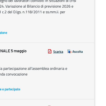
gno dei lavoratori coinvolti in situazioni di crisi
4. Variazione al Bilancio di previsione 2026 e
 c.2 del D.lgs. n.118/2011 e ss.mm.ii. per
azione
NALE 5 maggio
Scarica
Ascolta
 la partecipazione all’assemblea ordinaria e
onda convocazione
te e partecipate