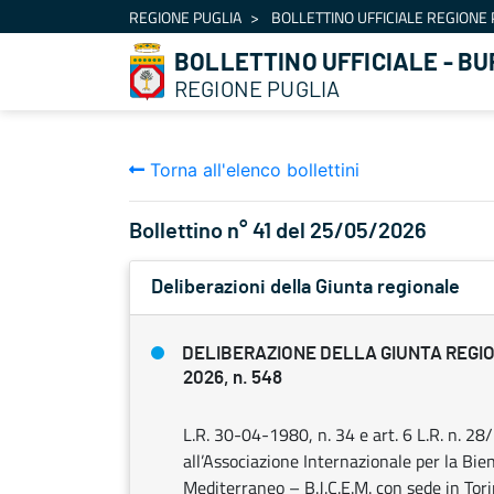
Navigazione
REGIONE PUGLIA
BOLLETTINO UFFICIALE REGIONE 
Salta al contenuto
BOLLETTINO UFFICIALE - BU
REGIONE PUGLIA
Torna all'elenco bollettini
Bollettino n° 41 del 25/05/2026
Deliberazioni della Giunta regionale
DELIBERAZIONE DELLA GIUNTA REGIO
2026, n. 548
L.R. 30-04-1980, n. 34 e art. 6 L.R. n. 
all’Associazione Internazionale per la Bie
Mediterraneo – B.J.C.E.M. con sede in To