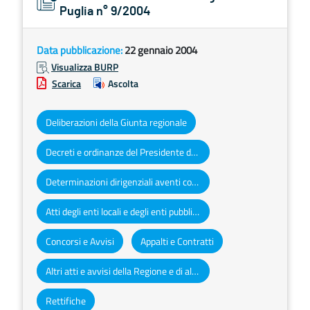
Puglia n° 9/2004
Data pubblicazione:
22 gennaio 2004
Visualizza BURP
Scarica
Ascolta
Deliberazioni della Giunta regionale
Decreti e ordinanze del Presidente della Giunta regionale
Determinazioni dirigenziali aventi contenuto di interesse generale
Atti degli enti locali e degli enti pubblici e privati
Concorsi e Avvisi
Appalti e Contratti
Altri atti e avvisi della Regione e di altri enti pubblici che interessano la collettività regionale
Rettifiche