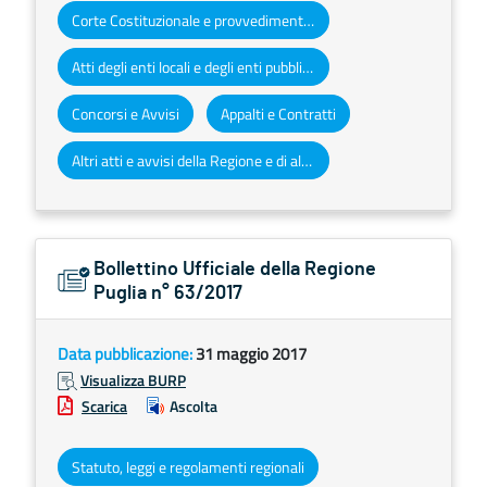
Corte Costituzionale e provvedimenti organi giurisdizionali
Atti degli enti locali e degli enti pubblici e privati
Concorsi e Avvisi
Appalti e Contratti
Altri atti e avvisi della Regione e di altri enti pubblici che interessano la collettività regionale
Bollettino Ufficiale della Regione
Puglia n° 63/2017
Data pubblicazione:
31 maggio 2017
Visualizza BURP
Scarica
Ascolta
Statuto, leggi e regolamenti regionali