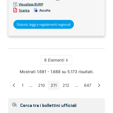
Visualizza BURP
Scarica
Ascolta
Statuto, leggi e regolamenti regionali
8 Elementi
Per pagina
Mostrati 1.681 - 1.688 su 5.173 risultati.
1
...
210
211
212
...
647
Pagina
Pagine intermedie
Pagina
Pagina
Pagina
Pagine intermedie
Pagina
Cerca tra i bollettini ufficiali