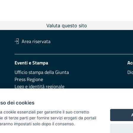
Valuta questo sito
Area riservata
Eventi e Stampa
Ac
Ufficio stampa della Giunta
Di
Press Regione
Logo e identità regionale
Redazione
Pr
uso dei cookies
Presentazione
Vai
a cookie essenziali per garantire il suo corretto
A
di terze parti per fornire servizi erogati da portali
Responsabili di pubblicazione
 saranno impostati solo dopo il consenso.
 2014/2020 - Asse XI