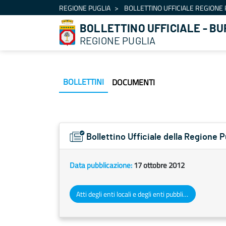
Navigazione
REGIONE PUGLIA
BOLLETTINO UFFICIALE REGIONE 
Salta al contenuto
BOLLETTINO UFFICIALE - BU
REGIONE PUGLIA
BOLLETTINI
DOCUMENTI
Bollettino Ufficiale della Regione 
Data pubblicazione:
17 ottobre 2012
Atti degli enti locali e degli enti pubblici e privati