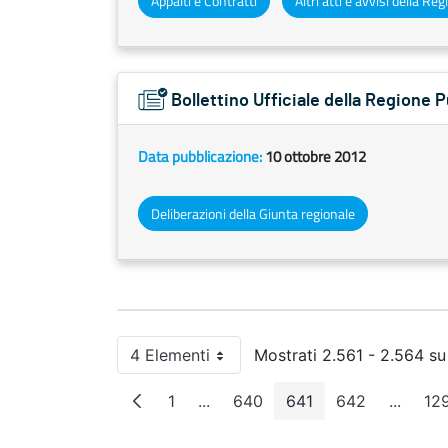
Appalti e Contratti
Bollettino Ufficiale della Regione P
Data pubblicazione:
10 ottobre 2012
Deliberazioni della Giunta regionale
4 Elementi
Mostrati 2.561 - 2.564 su 5
Per pagina
1
...
640
641
642
...
12
Pagina
Pagine intermedie
Pagina
Pagina
Pagina
Pagine