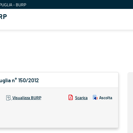
PUGLIA - BURP
RP
Puglia n° 150/2012
Visualizza BURP
Scarica
Ascolta