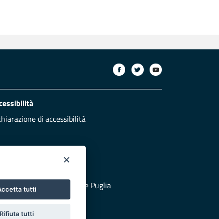
cessibilità
chiarazione di accessibilità
×
otezione civile
 al sito di Protezione Civile Puglia
ccetta tutti
Rifiuta tutti