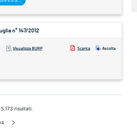
Altri atti e avvisi della Regione e di altri enti pubblici che interessano la collettività regionale
uglia n° 147/2012
Visualizza BURP
Scarica
Ascolta
.173 risultati.
94
 intermedie
Pagina