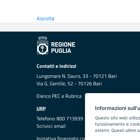
Ascolta
Contatti e indirizzi
Lungomare N. Sauro, 33 - 70121 Bari
Via G. Gentile, 52 - 70126 Bari
Elenco PEC
e
Rubrica
URP
Informazioni sull'
Telefono: 800 713939
Questo sito web utilizz
funzionamento e cookie 
Scrivici:
email
esterni. Questi ultimi
Iniziativa finanziata con risorse del POR Puglia