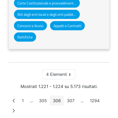
Corte Costituzionale e provvedimenti organi giurisdizionali
Atti degli enti locali e degli enti pubblici e privati
Concorsi e Avvisi
Appalti e Contratti
Rettifiche
4 Elementi
Per pagina
Mostrati 1.221 - 1.224 su 5.173 risultati.
1
...
305
306
307
...
1294
Pagina
Pagine intermedie
Pagina
Pagina
Pagina
Pagine intermedie
Pagina