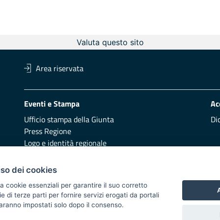
Valuta questo sito
Area riservata
Eventi e Stampa
Ac
Ufficio stampa della Giunta
Di
Press Regione
Logo e identità regionale
Redazione
Pr
uso dei cookies
Presentazione
Vai
a cookie essenziali per garantire il suo corretto
A
di terze parti per fornire servizi erogati da portali
Responsabili di pubblicazione
 saranno impostati solo dopo il consenso.
 2014/2020 - Asse XI