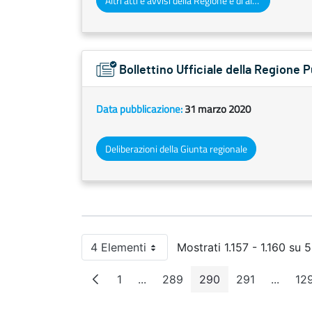
Altri atti e avvisi della Regione e di altri enti pubblici che interessano la collettività regionale
Bollettino Ufficiale della Regione 
Data pubblicazione:
31 marzo 2020
Deliberazioni della Giunta regionale
4 Elementi
Mostrati 1.157 - 1.160 su 5.
Per pagina
1
...
289
290
291
...
12
Pagina
Pagine intermedie
Pagina
Pagina
Pagina
Pagine