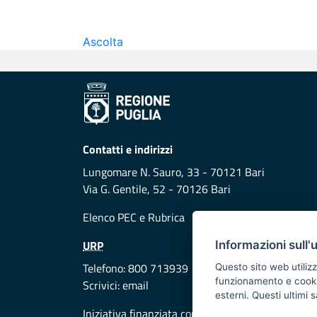
Ascolta
Contatti e indirizzi
Lungomare N. Sauro, 33 - 70121 Bari
Via G. Gentile, 52 - 70126 Bari
Elenco PEC
e
Rubrica
URP
Informazioni sull'
Telefono: 800 713939
Questo sito web utilizz
funzionamento e cookie 
Scrivici:
email
esterni. Questi ultimi
Iniziativa finanziata con risorse del POR Puglia