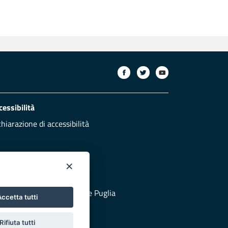
cessibilità
chiarazione di accessibilità
×
otezione civile
 al sito di Protezione Civile Puglia
ccetta tutti
Rifiuta tutti