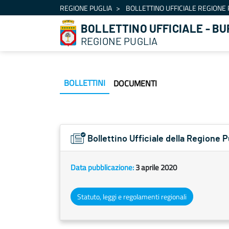
Navigazione
REGIONE PUGLIA
BOLLETTINO UFFICIALE REGIONE 
Salta al contenuto
BOLLETTINO UFFICIALE - BU
REGIONE PUGLIA
BOLLETTINI
DOCUMENTI
Bollettino Ufficiale della Regione 
Data pubblicazione:
3 aprile 2020
Statuto, leggi e regolamenti regionali