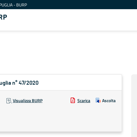
PUGLIA - BURP
RP
Puglia n° 47/2020
Visualizza BURP
Scarica
Ascolta