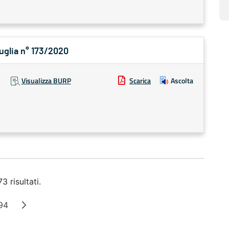
Puglia n° 173/2020
Visualizza BURP
Scarica
Ascolta
3 risultati.
94
 intermedie
Pagina