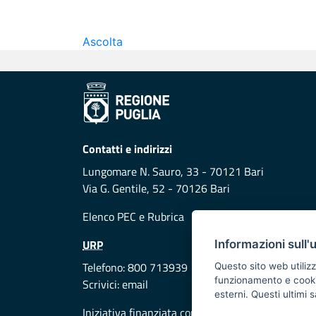
Ascolta
Contatti e indirizzi
Lungomare N. Sauro, 33 - 70121 Bari
Via G. Gentile, 52 - 70126 Bari
Elenco PEC
e
Rubrica
URP
Informazioni sull'
Telefono: 800 713939
Questo sito web utilizz
funzionamento e cookie 
Scrivici:
email
esterni. Questi ultimi
Iniziativa finanziata con risorse del POR Puglia