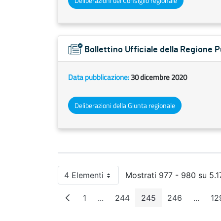
Deliberazioni del Consiglio regionale
Bollettino Ufficiale della Regione 
Data pubblicazione:
30 dicembre 2020
Deliberazioni della Giunta regionale
4 Elementi
Mostrati 977 - 980 su 5.17
Per pagina
1
...
244
245
246
...
12
Pagina
Pagine intermedie
Pagina
Pagina
Pagina
Pagine