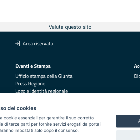
Valuta questo sito
Area riservata
Eventi e Stampa
Ac
Ufficio stampa della Giunta
Di
Press Regione
Logo e identità regionale
Redazione
Pr
uso dei cookies
Presentazione
Vai
a cookie essenziali per garantire il suo corretto
A
di terze parti per fornire servizi erogati da portali
Responsabili di pubblicazione
 saranno impostati solo dopo il consenso.
 2014/2020 - Asse XI