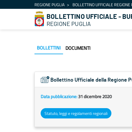
Navigazione
REGIONE PUGLIA
BOLLETTINO UFFICIALE REGIONE 
Salta al contenuto
BOLLETTINO UFFICIALE - BU
REGIONE PUGLIA
BOLLETTINI
DOCUMENTI
Bollettino Ufficiale della Regione
Data pubblicazione:
31 dicembre 2020
Statuto, leggi e regolamenti regionali