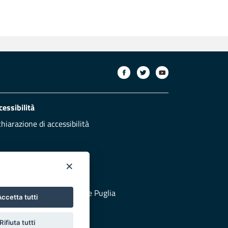
cessibilità
chiarazione di accessibilità
×
otezione civile
 al sito di Protezione Civile Puglia
ccetta tutti
Rifiuta tutti