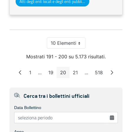
Atti degli enti locali e degli enti pubblici e privati
10 Elementi
Per pagina
Mostrati 191 - 200 su 5.173 risultati.
1
...
19
20
21
...
518
Pagina
Pagine intermedie
Pagina
Pagina
Pagina
Pagine intermedie
Pagina
Cerca tra i bollettini ufficiali
Data Bollettino
Anno