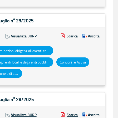
Puglia n° 29/2025
Visualizza BURP
Scarica
Ascolta
Determinazioni dirigenziali aventi contenuto di interesse generale
Atti degli enti locali e degli enti pubblici e privati
Concorsi e Avvisi
Altri atti e avvisi della Regione e di altri enti pubblici che interessano la collettività regionale
Puglia n° 28/2025
Visualizza BURP
Scarica
Ascolta