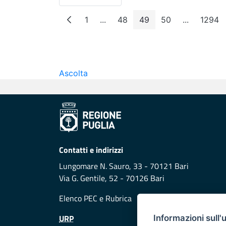
Per pagina
1
...
48
49
50
...
1294
Pagina
Pagine intermedie
Pagina
Pagina
Pagina
Pagine int
Pag
Ascolta
Contatti e indirizzi
Lungomare N. Sauro, 33 - 70121 Bari
Via G. Gentile, 52 - 70126 Bari
Elenco PEC
e
Rubrica
URP
Informazioni sull'