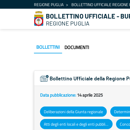
Navigazione
REGIONE PUGLIA
BOLLETTINO UFFICIALE REGIONE 
Salta al contenuto
BOLLETTINO UFFICIALE - BU
REGIONE PUGLIA
BOLLETTINI
DOCUMENTI
Bollettino Ufficiale della Regione 
Data pubblicazione:
14 aprile 2025
Deliberazioni della Giunta regionale
Atti degli enti locali e degli enti pubblici e privati
Concor