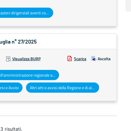
Determinazioni dirigenziali aventi contenuto di interesse generale
Puglia n° 27/2025
Visualizza BURP
Scarica
Ascolta
Atti dell'amministrazione regionale ad obbligo di pubblicazione
si e Avvisi
Altri atti e avvisi della Regione e di altri enti pubblici che interessano la collettività regionale
 risultati.