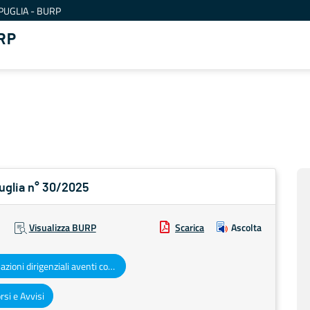
PUGLIA - BURP
RP
Puglia n° 30/2025
Visualizza BURP
Scarica
Ascolta
Determinazioni dirigenziali aventi contenuto di interesse generale
si e Avvisi