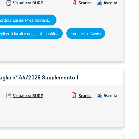
Visualizza BURP
Scarica
Ascolta
Decreti e ordinanze del Presidente della Giunta regionale
Atti degli enti locali e degli enti pubblici e privati
Concorsi e Avvisi
 Puglia n° 44/2026 Supplemento 1
Visualizza BURP
Scarica
Ascolta