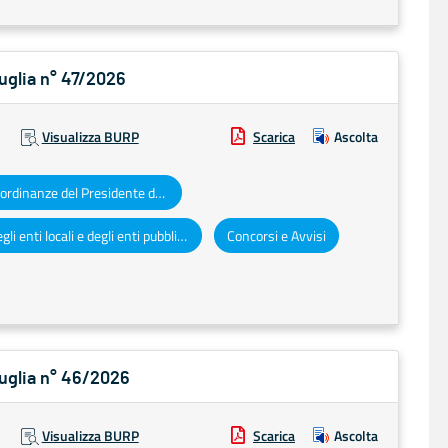
Puglia n° 47/2026
Visualizza BURP
Scarica
Ascolta
Decreti e ordinanze del Presidente della Giunta regionale
Atti degli enti locali e degli enti pubblici e privati
Concorsi e Avvisi
Puglia n° 46/2026
Visualizza BURP
Scarica
Ascolta