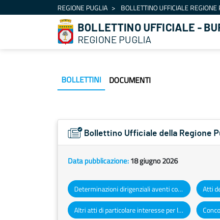
Navigazione
REGIONE PUGLIA
BOLLETTINO UFFICIALE REGIONE 
Salta al contenuto
BOLLETTINO UFFICIALE - BU
REGIONE PUGLIA
BOLLETTINI
DOCUMENTI
Bollettino Ufficiale della Regione 
Data pubblicazione:
18 giugno 2026
Determinazioni dirigenziali aventi contenuto di interesse generale
Altri atti di particolare interesse per la Regione Puglia
Concor