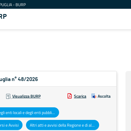
PUGLIA - BURP
RP
Puglia n° 48/2026
Visualizza BURP
Scarica
Ascolta
Atti degli enti locali e degli enti pubblici e privati
si e Avvisi
Altri atti e avvisi della Regione e di altri enti pubblici che interessano la collettività regionale