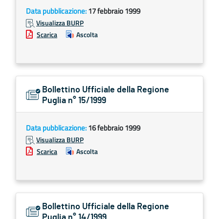
Data pubblicazione:
17 febbraio 1999
Visualizza BURP
Scarica
Ascolta
Bollettino Ufficiale della Regione
Puglia n° 15/1999
Data pubblicazione:
16 febbraio 1999
Visualizza BURP
Scarica
Ascolta
Bollettino Ufficiale della Regione
Puglia n° 14/1999