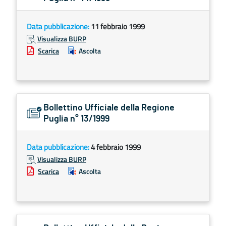
Data pubblicazione:
11 febbraio 1999
Visualizza BURP
Scarica
Ascolta
Bollettino Ufficiale della Regione
Puglia n° 13/1999
Data pubblicazione:
4 febbraio 1999
Visualizza BURP
Scarica
Ascolta