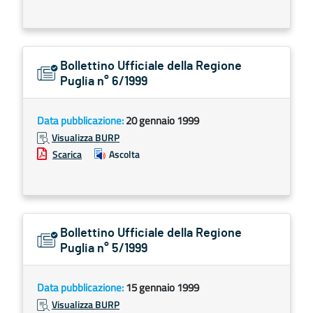
Bollettino Ufficiale della Regione
Puglia n° 6/1999
Data pubblicazione:
20 gennaio 1999
Visualizza BURP
Scarica
Ascolta
Bollettino Ufficiale della Regione
Puglia n° 5/1999
Data pubblicazione:
15 gennaio 1999
Visualizza BURP