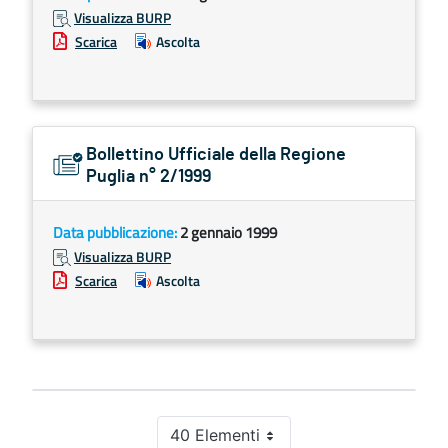
Visualizza BURP
Scarica
Ascolta
Bollettino Ufficiale della Regione
Puglia n° 2/1999
Data pubblicazione:
2 gennaio 1999
Visualizza BURP
Scarica
Ascolta
40 Elementi
Per pagina