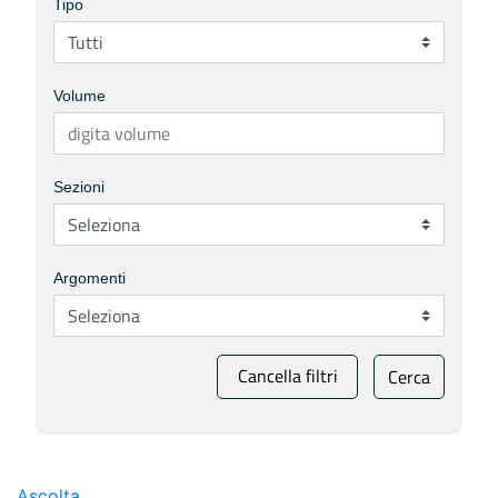
Tipo
Volume
Sezioni
Argomenti
Cancella filtri
Cerca
Ascolta