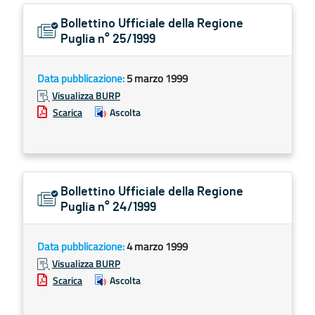
Bollettino Ufficiale della Regione
Puglia n° 25/1999
Data pubblicazione:
5 marzo 1999
Visualizza BURP
Scarica
Ascolta
Bollettino Ufficiale della Regione
Puglia n° 24/1999
Data pubblicazione:
4 marzo 1999
Visualizza BURP
Scarica
Ascolta