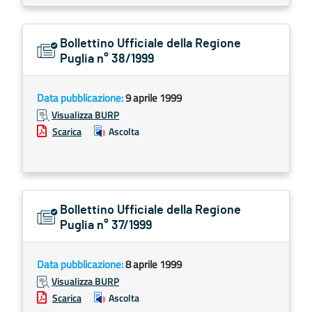
Bollettino Ufficiale della Regione
Puglia n° 38/1999
Data pubblicazione:
9 aprile 1999
Visualizza BURP
Scarica
Ascolta
Bollettino Ufficiale della Regione
Puglia n° 37/1999
Data pubblicazione:
8 aprile 1999
Visualizza BURP
Scarica
Ascolta