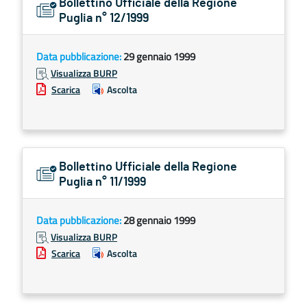
Bollettino Ufficiale della Regione
Puglia n° 12/1999
Data pubblicazione:
29 gennaio 1999
Visualizza BURP
Scarica
Ascolta
Bollettino Ufficiale della Regione
Puglia n° 11/1999
Data pubblicazione:
28 gennaio 1999
Visualizza BURP
Scarica
Ascolta