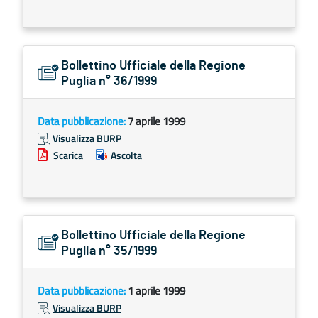
Bollettino Ufficiale della Regione
Puglia n° 36/1999
Data pubblicazione:
7 aprile 1999
Visualizza BURP
Scarica
Ascolta
Bollettino Ufficiale della Regione
Puglia n° 35/1999
Data pubblicazione:
1 aprile 1999
Visualizza BURP