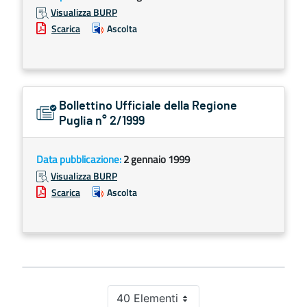
Visualizza BURP
Scarica
Ascolta
Bollettino Ufficiale della Regione
Puglia n° 2/1999
Data pubblicazione:
2 gennaio 1999
Visualizza BURP
Scarica
Ascolta
40 Elementi
Per pagina