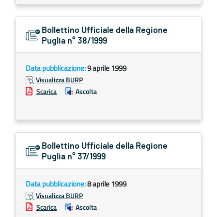
Bollettino Ufficiale della Regione
Puglia n° 38/1999
Data pubblicazione:
9 aprile 1999
Visualizza BURP
Scarica
Ascolta
Bollettino Ufficiale della Regione
Puglia n° 37/1999
Data pubblicazione:
8 aprile 1999
Visualizza BURP
Scarica
Ascolta