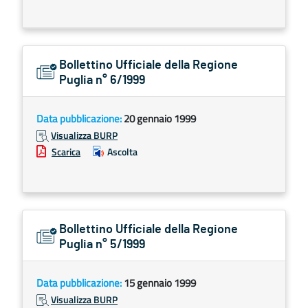
Bollettino Ufficiale della Regione
Puglia n° 6/1999
Data pubblicazione:
20 gennaio 1999
Visualizza BURP
Scarica
Ascolta
Bollettino Ufficiale della Regione
Puglia n° 5/1999
Data pubblicazione:
15 gennaio 1999
Visualizza BURP