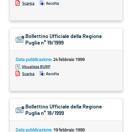
Scarica
Ascolta
Bollettino Ufficiale della Regione
Puglia n° 19/1999
Data pubblicazione:
24 febbraio 1999
Visualizza BURP
Scarica
Ascolta
Bollettino Ufficiale della Regione
Puglia n° 18/1999
Data pubblicazione:
19 febbraio 1999