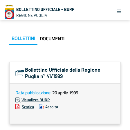
BOLLETTINO UFFICIALE - BURP
REGIONE PUGLIA
BOLLETTINI
DOCUMENTI
Bollettino Ufficiale della Regione
Puglia n° 41/1999
Data pubblicazione:
20 aprile 1999
Visualizza BURP
Scarica
Ascolta