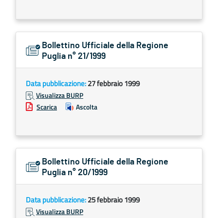
Bollettino Ufficiale della Regione
Puglia n° 21/1999
Data pubblicazione:
27 febbraio 1999
Visualizza BURP
Scarica
Ascolta
Bollettino Ufficiale della Regione
Puglia n° 20/1999
Data pubblicazione:
25 febbraio 1999
Visualizza BURP