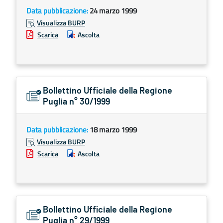
Data pubblicazione:
24 marzo 1999
Visualizza BURP
Scarica
Ascolta
Bollettino Ufficiale della Regione
Puglia n° 30/1999
Data pubblicazione:
18 marzo 1999
Visualizza BURP
Scarica
Ascolta
Bollettino Ufficiale della Regione
Puglia n° 29/1999